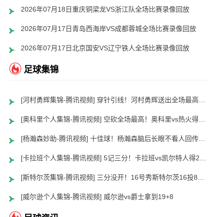
2026年07月18日重庆铜梁龙VS浙江队全场比赛录像回放
2026年07月17日青岛西海岸VS成都蓉城全场比赛录像回放
2026年07月17日北京国安VS辽宁铁人全场比赛录像回放
足球集锦
[河村勇辉集锦-腾讯视频] 穿针引线！河村勇辉送出全场最高12助攻 8中2拿到5分5板
[奥科里个人集锦-腾讯视频] 空砍全场最高！奥科里vs热火得27分4板
[杨瀚森妙助-腾讯视频] 十佳球！杨瀚森脑后长眼不看人回传助队友暴扣
[卡拉班个人集锦-腾讯视频] 5记三分！卡拉班vs凯尔特人得21+8
[斯特尔茨集锦-腾讯视频] 三分没开！16号秀斯特尔茨16投8中&三分8中2得到22分2板6助
[威尔逊个人集锦-腾讯视频] 威尔逊vs爵士拿到19+8