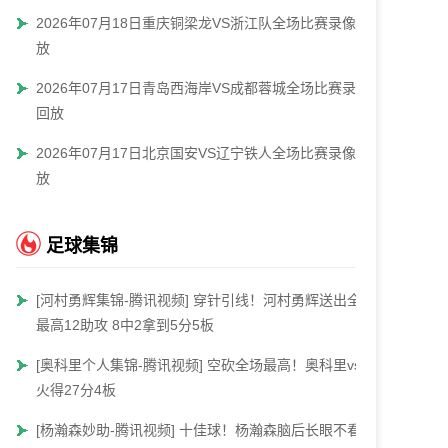
2026年07月18日重庆铜梁龙VS浙江队全场比赛录像回
放
2026年07月17日青岛西海岸VS成都蓉城全场比赛录像
回放
2026年07月17日北京国安VS辽宁铁人全场比赛录像回
放
足球集锦
[河村勇辉集锦-腾讯视频] 穿针引线！河村勇辉送出全场
最高12助攻 8中2拿到5分5板
[奥科里个人集锦-腾讯视频] 空砍全场最高！奥科里vs热
火得27分4板
[杨瀚森妙助-腾讯视频] 十佳球！杨瀚森脑后长眼不看人