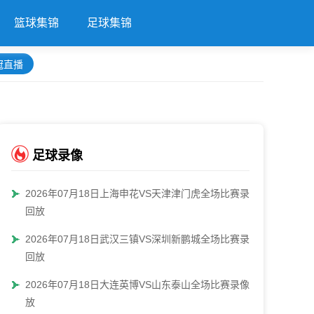
篮球集锦
足球集锦
冠直播
足球录像
2026年07月18日上海申花VS天津津门虎全场比赛录像
回放
2026年07月18日武汉三镇VS深圳新鹏城全场比赛录像
回放
2026年07月18日大连英博VS山东泰山全场比赛录像回
放